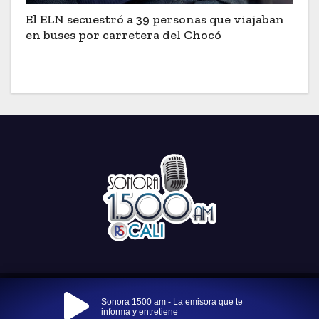
El ELN secuestró a 39 personas que viajaban
en buses por carretera del Chocó
Funciona gracias a WordPress
|
Tema: Newses por
Themeansar
.
Sonora 1500 am - La emisora que te
informa y entretiene