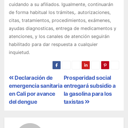
cuidando a su afiliados. Igualmente, continuarán
de forma habitual los trámites,. autorizaciones,
citas, tratamientos, procedimientos, exámenes,
ayudas diagnosticas, entrega de medicamentos y
atenciones, y los canales de atención seguirán
habilitado para dar respuesta a cualquier
inquietud.
N
Declaración de
Prosperidad social
emergencia sanitaria
entregará subsidio a
a
en Cali por avance
la gasolina para los
v
del dengue
taxistas
e
g