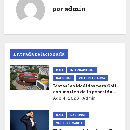
a
por
admin
c
i
ó
n
Entrada relacionada
d
CALI
INTERNACIONAL
e
NACIONAL
VALLE DEL CAUCA
Listas las Medidas para Cali
e
con motivo de la posesión
presidencial de este Viernes
Ago 4, 2026
Admin
n
t
CALI
NACIONAL
r
VALLE DEL CAUCA