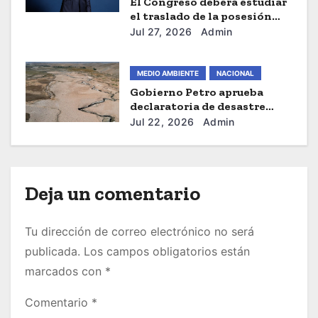
El Congreso deberá estudiar
a
el traslado de la posesión
presidencial de Abelardo De
Jul 27, 2026
Admin
d
La Espriella a Cali
a
MEDIO AMBIENTE
NACIONAL
Gobierno Petro aprueba
s
declaratoria de desastre
nacional por fenómeno de El
Jul 22, 2026
Admin
Niño
Deja un comentario
Tu dirección de correo electrónico no será
publicada.
Los campos obligatorios están
marcados con
*
Comentario
*