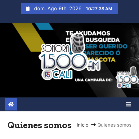
S
dom. Ago 9th, 2026
10:27:39 AM
a
l
t
a
r
a
l
c
o
n
t
e
n
Quienes somos
Inicio
Quienes somos
i
d