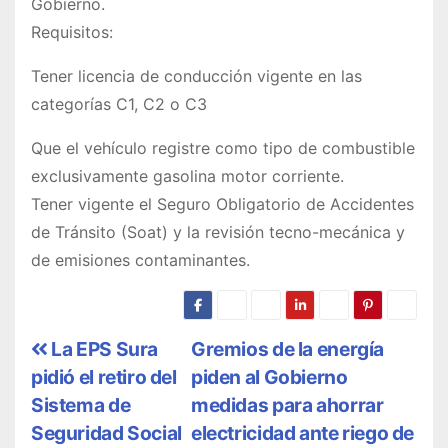
Gobierno.
Requisitos:
Tener licencia de conducción vigente en las
categorías C1, C2 o C3
Que el vehículo registre como tipo de combustible
exclusivamente gasolina motor corriente.
Tener vigente el Seguro Obligatorio de Accidentes
de Tránsito (Soat) y la revisión tecno-mecánica y
de emisiones contaminantes.
N
La EPS Sura
Gremios de la energía
pidió el retiro del
piden al Gobierno
a
Sistema de
medidas para ahorrar
v
Seguridad Social
electricidad ante riego de