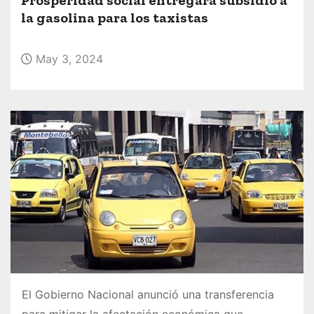
o
la gasolina para los taxistas
May 3, 2024
El Gobierno Nacional anunció una transferencia
para mitigar la afectación económica que