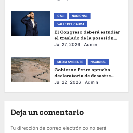
t
r
CALI
NACIONAL
VALLE DEL CAUCA
a
El Congreso deberá estudiar
el traslado de la posesión
d
presidencial de Abelardo De
Jul 27, 2026
Admin
La Espriella a Cali
a
s
MEDIO AMBIENTE
NACIONAL
Gobierno Petro aprueba
declaratoria de desastre
nacional por fenómeno de El
Jul 22, 2026
Admin
Niño
Deja un comentario
Tu dirección de correo electrónico no será