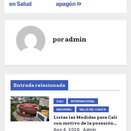
en Salud
apagón
e
g
a
por
admin
c
i
ó
n
Entrada relacionada
d
e
CALI
INTERNACIONAL
e
NACIONAL
VALLE DEL CAUCA
Listas las Medidas para Cali
n
con motivo de la posesión
presidencial de este Viernes
Ago 4, 2026
Admin