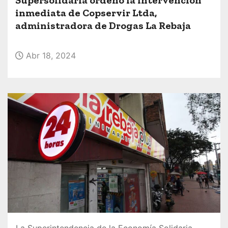
o
inmediata de Copservir Ltda,
administradora de Drogas La Rebaja
Abr 18, 2024
La Superintendencia de la Economía Solidaria