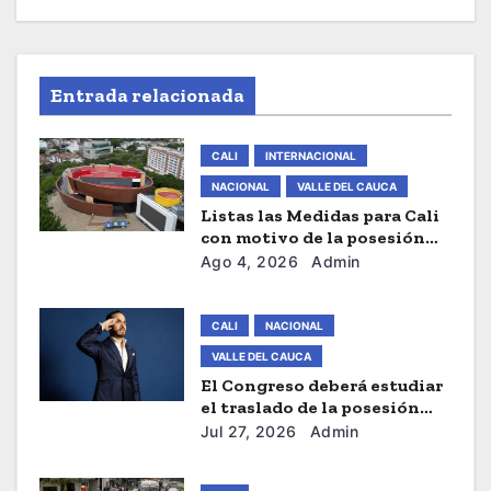
n
d
Entrada relacionada
e
e
CALI
INTERNACIONAL
NACIONAL
VALLE DEL CAUCA
n
Listas las Medidas para Cali
con motivo de la posesión
t
presidencial de este Viernes
Ago 4, 2026
Admin
r
CALI
NACIONAL
a
VALLE DEL CAUCA
d
El Congreso deberá estudiar
el traslado de la posesión
a
presidencial de Abelardo De
Jul 27, 2026
Admin
La Espriella a Cali
s