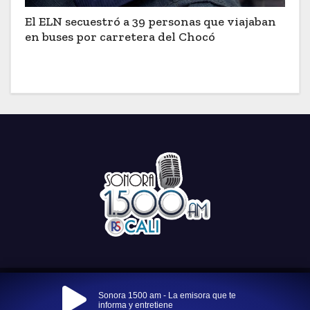
El ELN secuestró a 39 personas que viajaban
en buses por carretera del Chocó
Funciona gracias a WordPress
|
Tema: Newses por
Themeansar
.
Sonora 1500 am - La emisora que te
informa y entretiene