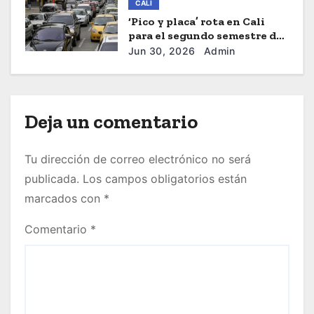
CALI
‘Pico y placa’ rota en Cali
para el segundo semestre de
2026
Jun 30, 2026
Admin
Deja un comentario
Tu dirección de correo electrónico no será
publicada.
Los campos obligatorios están
marcados con
*
Comentario
*