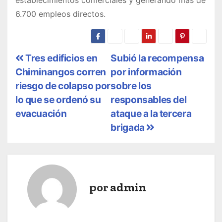
6.700 empleos directos.
N
Tres edificios en
Subió la recompensa
Chiminangos corren
por información
a
riesgo de colapso por
sobre los
v
lo que se ordenó su
responsables del
evacuación
ataque a la tercera
e
brigada
g
a
c
por
admin
i
ó