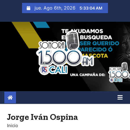
S
jue. Ago 6th, 2026
5:33:05 AM
a
l
t
a
r
a
l
c
o
n
t
e
n
Jorge Iván Ospina
i
Inicio
d