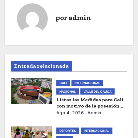
e
g
por
admin
a
c
i
ó
Entrada relacionada
n
CALI
INTERNACIONAL
d
NACIONAL
VALLE DEL CAUCA
e
Listas las Medidas para Cali
con motivo de la posesión
e
presidencial de este Viernes
Ago 4, 2026
Admin
n
DEPORTES
INTERNACIONAL
t