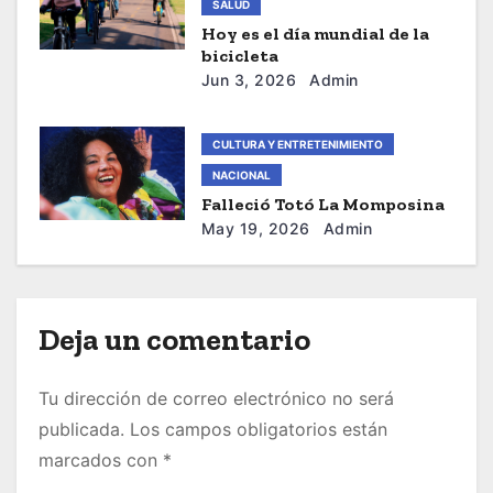
SALUD
r
Hoy es el día mundial de la
bicicleta
a
Jun 3, 2026
Admin
d
CULTURA Y ENTRETENIMIENTO
a
NACIONAL
Falleció Totó La Momposina
s
May 19, 2026
Admin
Deja un comentario
Tu dirección de correo electrónico no será
publicada.
Los campos obligatorios están
marcados con
*