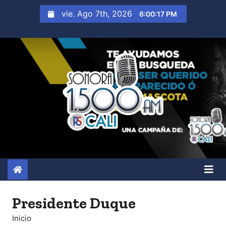
S
vie. Ago 7th, 2026
6:00:18 PM
a
l
t
a
r
a
l
c
o
n
t
e
n
Presidente Duque
i
Inicio
d