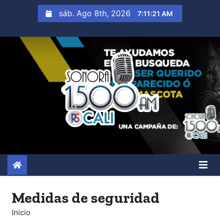
S
sáb. Ago 8th, 2026
7:11:22 AM
a
l
t
a
r
a
l
c
o
n
t
e
n
Medidas de seguridad
i
Inicio
d