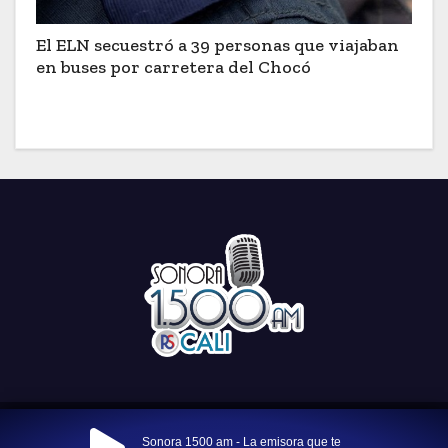
El ELN secuestró a 39 personas que viajaban
en buses por carretera del Chocó
Funciona gracias a WordPress
|
Tema: Newses por
Themeansar
.
Sonora 1500 am - La emisora que te