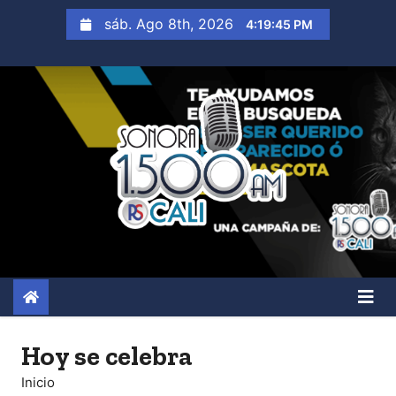
S
sáb. Ago 8th, 2026
4:19:47 PM
a
l
t
a
r
a
l
c
o
n
t
e
n
Hoy se celebra
i
Inicio
d