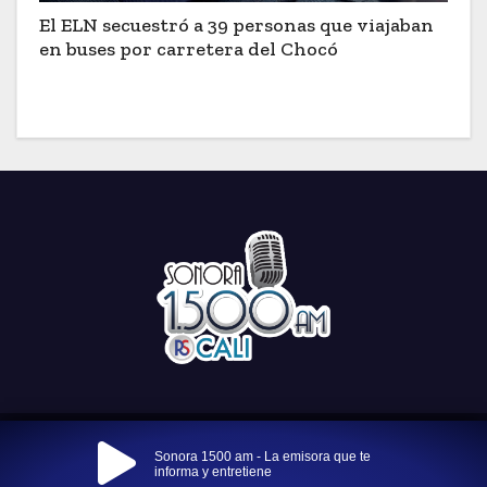
El ELN secuestró a 39 personas que viajaban
en buses por carretera del Chocó
Funciona gracias a WordPress
|
Tema: Newses por
Themeansar
.
Sonora 1500 am - La emisora que te
informa y entretiene