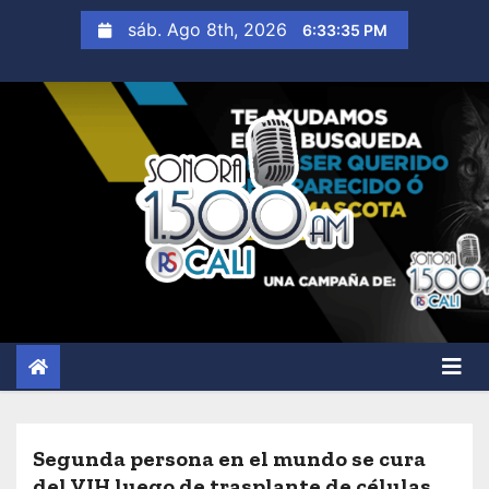
S
sáb. Ago 8th, 2026
6:33:36 PM
a
l
t
a
r
a
l
c
o
n
t
e
n
i
Segunda persona en el mundo se cura
d
del VIH luego de trasplante de células