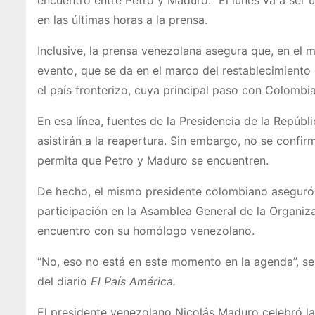
encuentro entre Petro y Maduro: “El lunes va a ser 
en las últimas horas a la prensa.
Inclusive, la prensa venezolana asegura que, en e
evento
,
que se da en el marco del restablecimiento 
el país fronterizo, cuya principal paso con Colombi
En esa línea, fuentes de la Presidencia de la Repúb
asistirán a la reapertura. Sin embargo, no se confi
permita que Petro y Maduro se encuentren.
De hecho, el mismo presidente colombiano aseguró 
participación en la Asamblea General de la Organi
encuentro con su homólogo venezolano.
“No, eso no está en este momento en la agenda”, se
del diario
El País América.
El presidente venezolano Nicolás Maduro celebró l