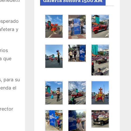
Galería Sonora 1500 AM
Benedetti
 esperado
afetera y
rios
da que
, para su
genda el
rector