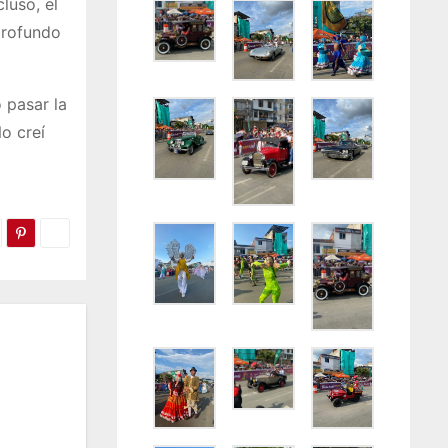
luso, el
profundo
 pasar la
No creí