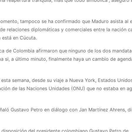
una reapertura tranquila, más que todo simbólica”, aseguró 
l momento, tampoco se ha confirmado que Maduro asista al
de relaciones diplomáticas y comerciales entre la nación c
a está en Cúcuta.
lica de Colombia afirmaron
que
ninguno de los dos mandata
rma si, a último minuto, finalmente haya un cambio de agen
esta semana, desde su viaje a Nueva York, Estados Unidos
zación de las Naciones Unidades (ONU) que no estaba en a
ñaló Gustavo Petro en diálogo con Jan Martínez Ahrens, di
a disposición del presidente colombiano Gustavo Petro de