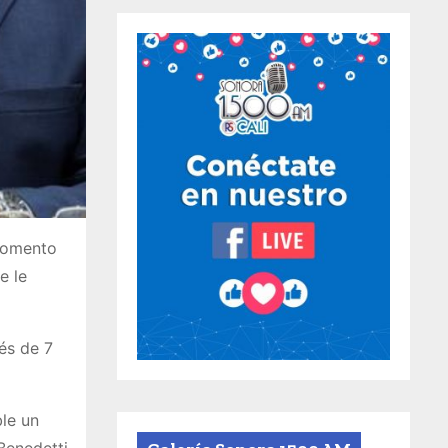
 momento
e le
ués de 7
le un