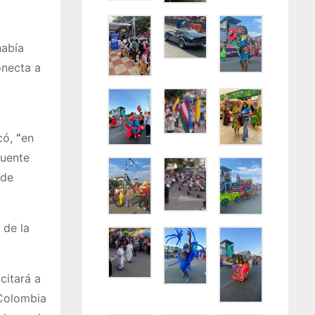
abía
onecta a
có,
“
en
puente
 de
 de la
citará a
 Colombia