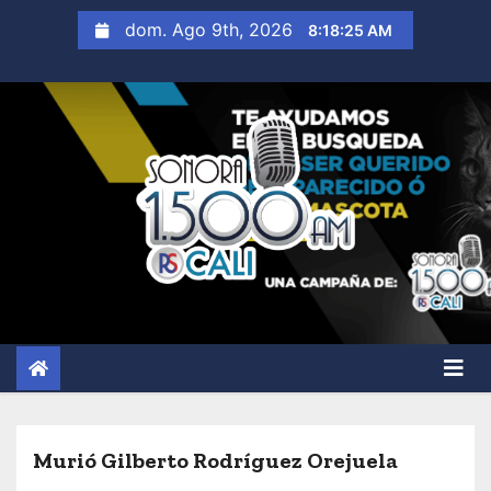
S
dom. Ago 9th, 2026
8:18:26 AM
a
l
t
a
r
a
l
c
o
n
t
e
n
i
Murió Gilberto Rodríguez Orejuela
d