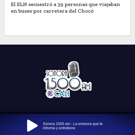
El ELN secuestró a 39 personas que viajaban
en buses por carretera del Chocó
Funciona gracias a WordPress
|
Tema: Newses por
Themeansar
.
Sonora 1500 am - La emisora que te
informa y entretiene