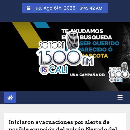
S
jue. Ago 6th, 2026
6:49:43 AM
a
l
t
a
r
a
l
c
o
n
t
e
n
i
Iniciaron evacuaciones por alerta de
d
posible erupción del volcán Nevado del