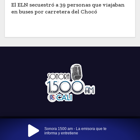
El ELN secuestró a 39 personas que viajaban
en buses por carretera del Chocó
Funciona gracias a WordPress
|
Tema: Newses por
Themeansar
.
Sonora 1500 am - La emisora que te
informa y entretiene