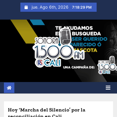
S
jue. Ago 6th, 2026
7:18:31 PM
a
l
t
a
r
a
l
c
o
n
t
e
n
i
Hoy ‘Marcha del Silencio’ por la
d
reconciliación en Cali