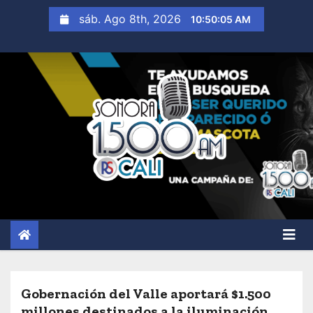
S
sáb. Ago 8th, 2026
10:50:06 AM
a
l
t
a
r
a
l
c
o
n
t
e
n
i
Gobernación del Valle aportará $1.500
d
millones destinados a la iluminación