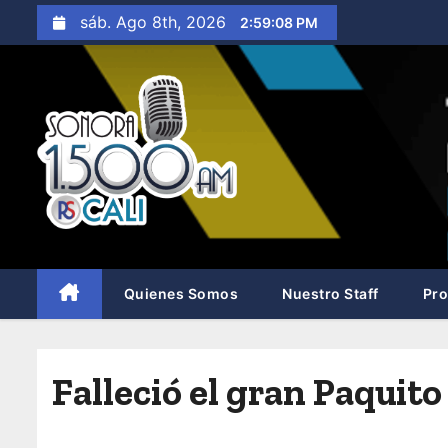
S
sáb. Ago 8th, 2026
2:59:09 PM
a
l
t
a
r
a
l
c
o
n
Quienes Somos
Nuestro Staff
Pr
t
e
n
Falleció el gran Paqui
i
d