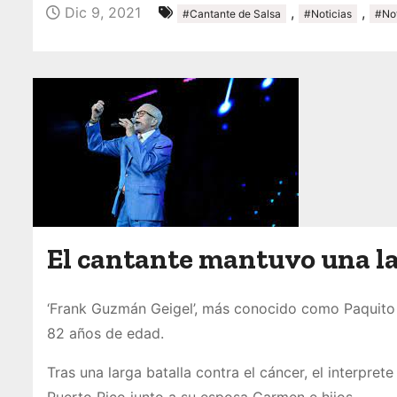
o
Dic 9, 2021
,
,
#Cantante de Salsa
#Noticias
#Not
El cantante mantuvo una la
‘Frank Guzmán Geigel’, más conocido como Paquito
82 años de edad.
Tras una larga batalla contra el cáncer, el interpret
Puerto Rico junto a su esposa Carmen e hijos.