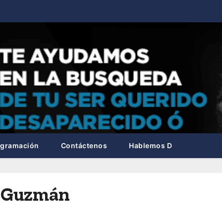
ogramación
Contáctenos
Hablemos D
to Guzmán