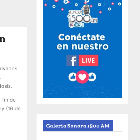
en
privados
s
dosis.
 fin de
oy (16 de
Galería Sonora 1500 AM