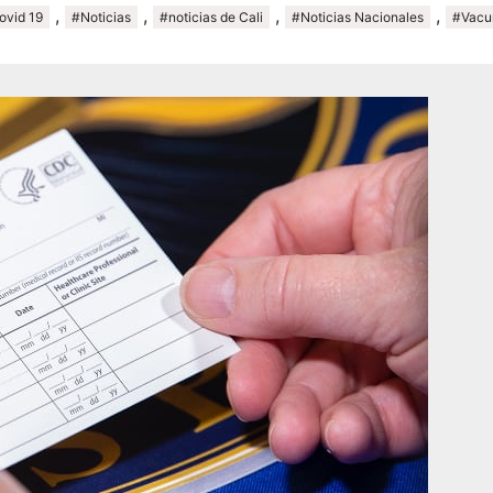
,
,
,
,
ovid 19
#Noticias
#noticias de Cali
#Noticias Nacionales
#Vacu