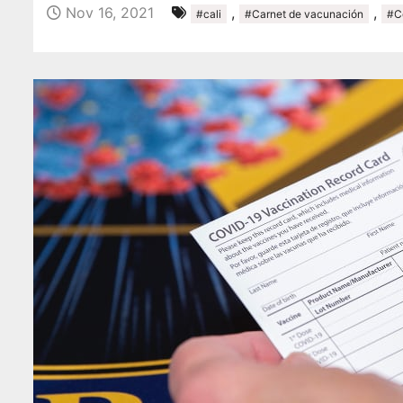
o
Nov 16, 2021
,
,
#cali
#Carnet de vacunación
#C