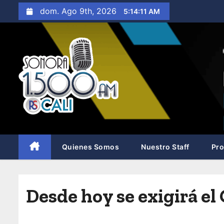
S
dom. Ago 9th, 2026
5:14:13 AM
a
l
t
a
r
a
l
c
o
n
Quienes Somos
Nuestro Staff
Pr
t
e
n
Desde hoy se exigirá el
i
d