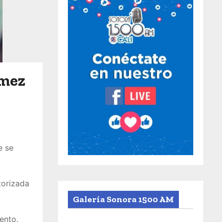
ómez
e se
torizada
Galería Sonora 1500 AM
ento.