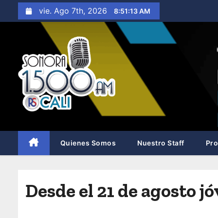
S
vie. Ago 7th, 2026
8:51:14 AM
a
l
t
a
r
a
l
c
o
n
Quienes Somos
Nuestro Staff
Pr
t
e
n
Desde el 21 de agosto j
i
d