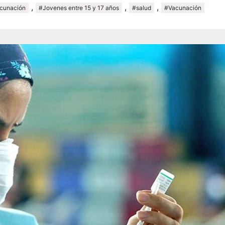
,
,
,
acunación
#Jovenes entre 15 y 17 años
#salud
#Vacunación