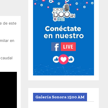
e de este
milar en
 caudal
Galería Sonora 1500 AM