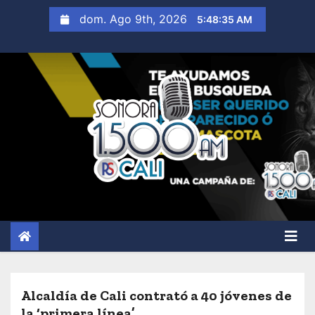
S
dom. Ago 9th, 2026
5:48:36 AM
a
l
t
a
r
a
l
c
o
n
t
e
n
i
Alcaldía de Cali contrató a 40 jóvenes de
d
la ‘primera línea’