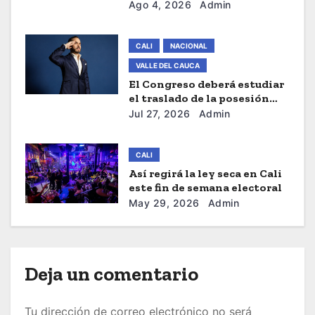
presidencial de este Viernes
Ago 4, 2026
Admin
t
r
CALI
NACIONAL
VALLE DEL CAUCA
a
El Congreso deberá estudiar
el traslado de la posesión
d
presidencial de Abelardo De
Jul 27, 2026
Admin
La Espriella a Cali
a
s
CALI
Así regirá la ley seca en Cali
este fin de semana electoral
May 29, 2026
Admin
Deja un comentario
Tu dirección de correo electrónico no será