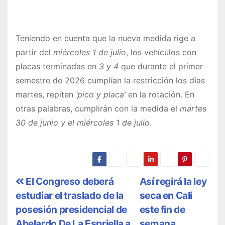
Teniendo en cuenta que la nueva medida rige a
partir del
miércoles 1 de julio
, los vehículos con
placas terminadas en
3 y 4
que durante el primer
semestre de 2026 cumplían la restricción los días
martes, repiten
‘pico y placa’
en la rotación. En
otras palabras, cumplirán con la medida el
martes
30 de junio y el miércoles 1 de julio
.
N
El Congreso deberá
Así regirá la ley
estudiar el traslado de la
seca en Cali
a
posesión presidencial de
este fin de
v
Abelardo De La Espriella a
semana