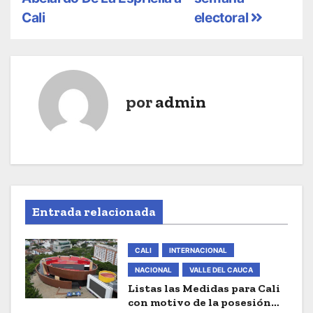
Cali
electoral
e
g
a
por
admin
c
i
ó
n
Entrada relacionada
d
e
CALI
INTERNACIONAL
e
NACIONAL
VALLE DEL CAUCA
Listas las Medidas para Cali
n
con motivo de la posesión