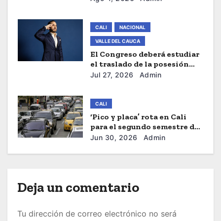
r
a
CALI
NACIONAL
d
VALLE DEL CAUCA
El Congreso deberá estudiar
a
el traslado de la posesión
presidencial de Abelardo De
Jul 27, 2026
Admin
s
La Espriella a Cali
CALI
‘Pico y placa’ rota en Cali
para el segundo semestre de
2026
Jun 30, 2026
Admin
Deja un comentario
Tu dirección de correo electrónico no será