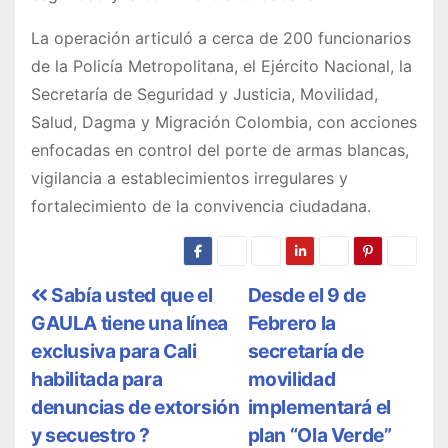
La operación articuló a cerca de 200 funcionarios
de la Policía Metropolitana, el Ejército Nacional, la
Secretaría de Seguridad y Justicia, Movilidad,
Salud, Dagma y Migración Colombia, con acciones
enfocadas en control del porte de armas blancas,
vigilancia a establecimientos irregulares y
fortalecimiento de la convivencia ciudadana.
N
Sabía usted que el
Desde el 9 de
GAULA tiene una línea
Febrero la
a
exclusiva para Cali
secretaría de
v
habilitada para
movilidad
denuncias de extorsión
implementará el
e
y secuestro ?
plan “Ola Verde”