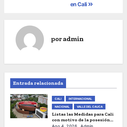
g
en Cali
a
c
i
por
admin
ó
n
d
e
Entrada relacionada
e
CALI
INTERNACIONAL
n
NACIONAL
VALLE DEL CAUCA
Listas las Medidas para Cali
t
con motivo de la posesión
presidencial de este Viernes
Ago 4, 2026
Admin