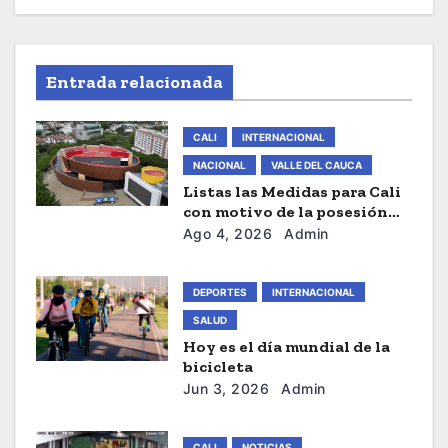
n
d
Entrada relacionada
e
e
CALI
INTERNACIONAL
NACIONAL
VALLE DEL CAUCA
n
Listas las Medidas para Cali
con motivo de la posesión
t
presidencial de este Viernes
Ago 4, 2026
Admin
r
DEPORTES
INTERNACIONAL
a
SALUD
d
Hoy es el día mundial de la
bicicleta
a
Jun 3, 2026
Admin
s
CALI
NOTICIAS