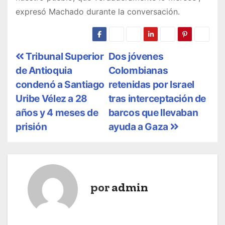
expresó Machado durante la conversación.
N
Tribunal Superior
Dos jóvenes
de Antioquia
Colombianas
a
condenó a Santiago
retenidas por Israel
v
Uribe Vélez a 28
tras interceptación de
años y 4 meses de
barcos que llevaban
e
prisión
ayuda a Gaza
g
a
c
por
admin
i
ó