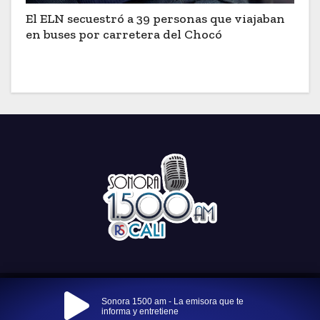
El ELN secuestró a 39 personas que viajaban
en buses por carretera del Chocó
Funciona gracias a WordPress
|
Tema: Newses por
Themeansar
.
Sonora 1500 am - La emisora que te
informa y entretiene