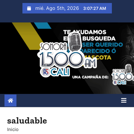
S
mié. Ago 5th, 2026
3:07:28 AM
a
l
t
a
r
a
l
c
o
n
t
e
n
saludable
i
Inicio
d