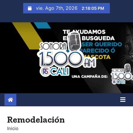
S
vie. Ago 7th, 2026
2:18:06 PM
a
l
t
a
r
a
l
c
o
n
t
e
n
Remodelación
i
Inicio
d