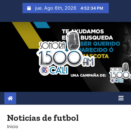
S
jue. Ago 6th, 2026
4:52:35 PM
a
l
t
a
r
a
l
c
o
n
t
e
n
Noticias de futbol
i
Inicio
d