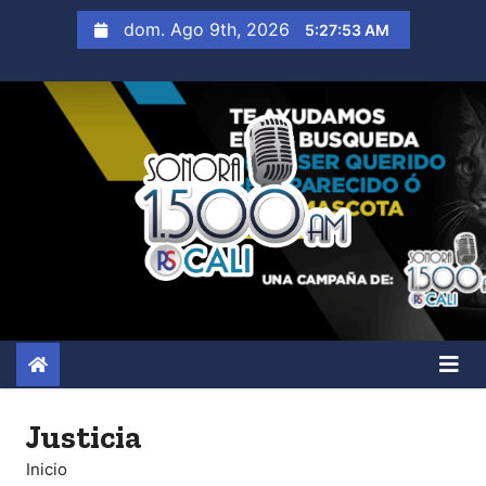
S
dom. Ago 9th, 2026
5:27:54 AM
a
l
t
a
r
a
l
c
o
n
t
e
n
Justicia
i
Inicio
d