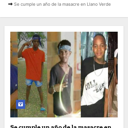
o
Se cumple un año de la masacre en Llano Verde
Se cumple un año de la masacre en