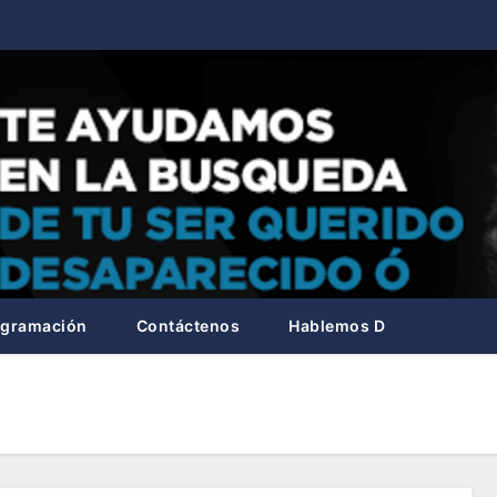
ogramación
Contáctenos
Hablemos D