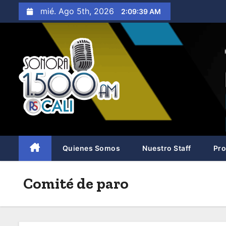
S
mié. Ago 5th, 2026
2:09:40 AM
a
l
t
a
r
a
l
c
o
n
Quienes Somos
Nuestro Staff
Pr
t
e
Comité de paro
n
i
d