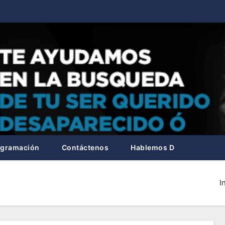
ogramación
Contáctenos
Hablemos D
I