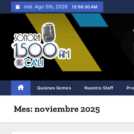
S
mié. Ago 5th, 2026
12:56:31 AM
a
l
t
a
r
a
l
c
o
n
Quienes Somos
Nuestro Staff
Pr
t
e
Mes:
noviembre 2025
n
i
d