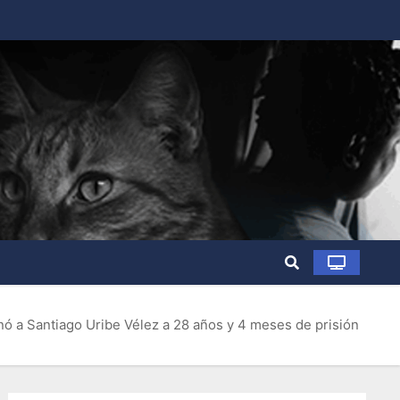
nó a Santiago Uribe Vélez a 28 años y 4 meses de prisión